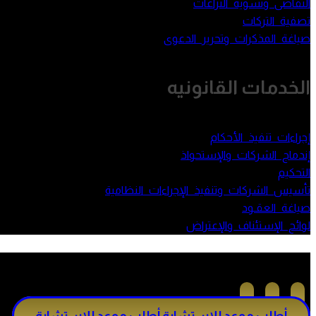
التقاضى وتسوية النزاعات
تصفية التركات
صياغة المذكرات وتحرير الدعوى
الخدمات القانونيه
إجراءات تنفيذ الأحكام
إندماج الشركات والإستحواذ
التحكيم
تأسيس الشركات وتنفيذ الإجراءات النظامية
صياغة العقـود
لوائح الإستئناف والإعتراض
أطلب موعد للإستشارة
أطلب موعد للإستشارة