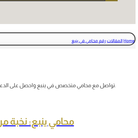
Home
المقالات
رقم محامي في ينبع
تواصل مع محامي متخصص في ينبع واحصل على الدعم القانوني اللازم. نضمن لك الحصول على حلول قانونية فعالة وموثوقة من شركة منى حامد مثيب السلمي وشركاؤها للمحاماة.
محامي ينبع: نخبة م