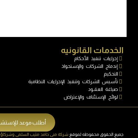
الخدمات القانونيه
إجراءات تنفيذ الأحكام
إندماج الشركات والإستحواذ
التحكيم
تأسيس الشركات وتنفيذ الإجراءات النظامية
صياغة العقـود
لوائح الإستئناف والإعتراض
أطلب موعد للإستشا
جميع الحقوق محفوظه لموقع
شركة منى حامد مثيب السلمى وشركاؤها 