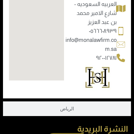
العربيه السعوديه -
شارع الامير محمد
بن عبد العزيز
٠٥٦٦٦٠٨٩٣٩
info@monalawfirm.co
m.sa
٩٢٠٠١٢٧٨١
الرياض
النشرة البريدية