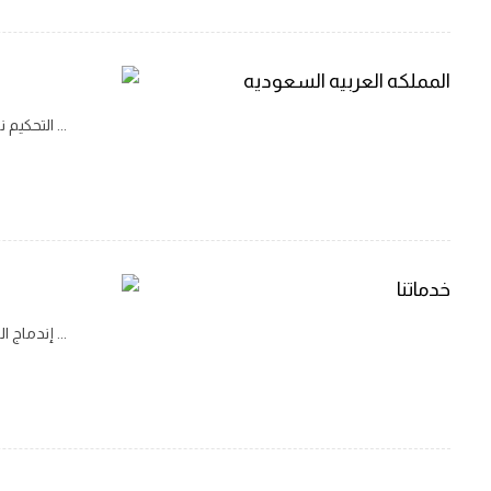
التحكيم
التحكيم نقدم خدمة مهنية سريعة لبدائل تسوية المنازعات، على مستوى الشخصيات الطبيعية أو الشخصيات المعنوية، وفق أنظمة المملكة العربية السعودية ...
إندماج
إندماج الشركات والإستحواذ يتطلب التنقل في نمو الشركات من خلال عمليات الدمج والاستحواذ نهجًا استراتيجيًا يأخذ في الاعتبار العوامل والتحديات ...