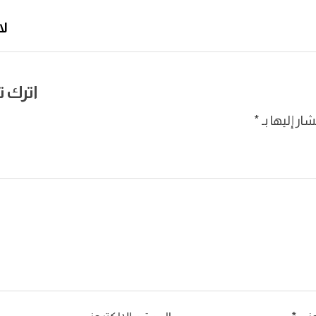
لا
اترك تع
ار إليها بـ
*