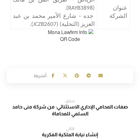
الرياض – طريق أنس بن مالك
عنوان
(RAYB3898)
.
الشركة
جده – شارع الأمير محمد بن عبد
العزيز (التحلية)
(JCZB2607)
.
سابق
صفات المحامي الإداري الاستثنائي: من شركة منى حامد
السلمي للمحاماة
التالي
إنشاء نيابة الملكية الفكرية