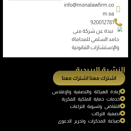
info@monalawfirm.co
m.sa
920012781
النشرة البريدية
اشترك معنا
اشترك معنا
إعادة الهيكلة والتصفية والإفلاس
خدمات حماية الملكية الفكرية
التقاضى وتسوية النزاعات
تصفية التركات
صياغة المذكرات وتحرير الدعوى