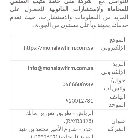
للتواصل مع
شركة منى حامد مثيب السلمي
للمحاماة ولإستشارات القانونية
للحصول على
المزيد من المعلومات والاستشارات، حيث نقدم
خدماتنا بمهنة وبأعلى مستوى من الجودة
.
الموقع
الإلكتروني
https://monalawfirm.com.sa
البريد
Info@monalawfirm.com.sa
الإلكتروني
جوال/
0566608939
واتس آب
الهاتف
920012781
الموحد
الرياض – طريق أنس بن مالك
عنوان
(RAYB3898)
.
الشركة
جده – شارع الأمير محمد بن عبد
العزيز (التحلية)
(JCZB2607)
.