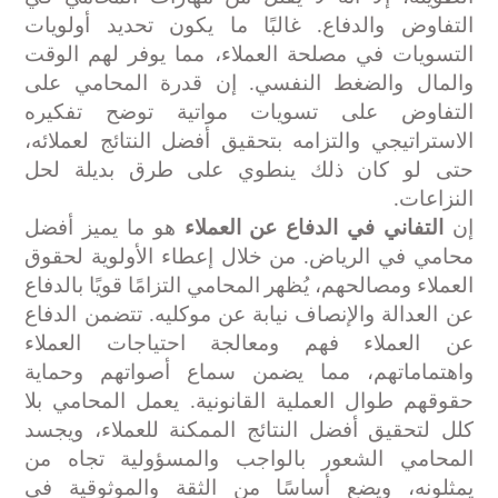
التفاوض والدفاع. غالبًا ما يكون تحديد أولويات
التسويات في مصلحة العملاء، مما يوفر لهم الوقت
والمال والضغط النفسي. إن قدرة المحامي على
التفاوض على تسويات مواتية توضح تفكيره
الاستراتيجي والتزامه بتحقيق أفضل النتائج لعملائه،
حتى لو كان ذلك ينطوي على طرق بديلة لحل
النزاعات
.
إن
التفاني في الدفاع عن العملاء
هو ما يميز أفضل
محامي في الرياض. من خلال إعطاء الأولوية لحقوق
العملاء ومصالحهم، يُظهر المحامي التزامًا قويًا بالدفاع
عن العدالة والإنصاف نيابة عن موكليه. تتضمن الدفاع
عن العملاء فهم ومعالجة احتياجات العملاء
واهتماماتهم، مما يضمن سماع أصواتهم وحماية
حقوقهم طوال العملية القانونية. يعمل المحامي بلا
كلل لتحقيق أفضل النتائج الممكنة للعملاء، ويجسد
المحامي الشعور بالواجب والمسؤولية تجاه من
يمثلونه، ويضع أساسًا من الثقة والموثوقية في