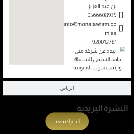
بن عبد العزيز
0566608939
info@monalawfirm.co
m.sa
920012781
الرياض
النشرة البريدية
اشترك معنا