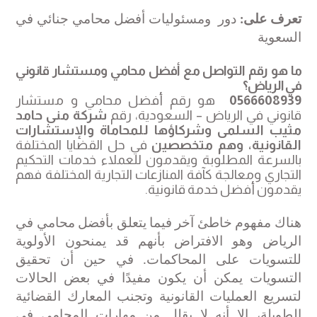
تعرف على:
دور ومسئوليات أفضل محامي جنائي في
السعوية
ما هو رقم التواصل مع أفضل محامي ومستشار قانوني
في الرياض؟
0566608939
هو رقم أفضل محامي و مستشار
قانوني في الرياض – السعودية، رقم
شركة منى حامد
مثيب السلمى وشركاؤها للمحاماة والإستشارات
القانونية
، وهم متخصصين
في حل القضايا المختلفة
بالسرعة المطلوبة ويقدمون للعملاء خدمات التحكيم
التجاري ومعالجة كآفة المنازعات التجارية المختلفة فهم
يقدمون أفضل خدمة قانونية
.
هناك مفهوم خاطئ آخر فيما يتعلق بأفضل محامي في
الرياض وهو الافتراض بأنهم قد يمنحون الأولوية
للتسويات على المحاكمات. في حين أن تحقيق
التسويات يمكن أن يكون مفيدًا في بعض الحالات
لتسريع العمليات القانونية وتجنب المعارك القضائية
الطويلة، إلا أنه لا يقلل من مهارات المحامي في