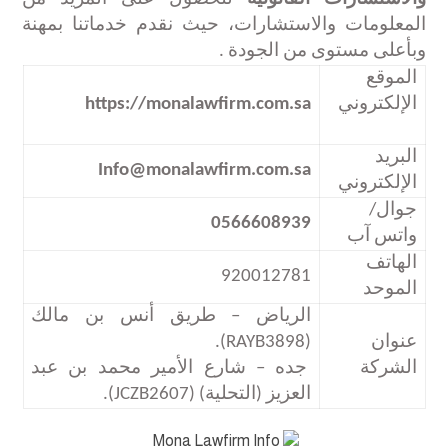
المعلومات والاستشارات، حيث نقدم خدماتنا بمهنة
وبأعلى مستوى من الجودة
.
الموقع
الإلكتروني
https://monalawfirm.com.sa
البريد
Info@monalawfirm.com.sa
الإلكتروني
جوال/
0566608939
واتس آب
الهاتف
920012781
الموحد
الرياض – طريق أنس بن مالك
عنوان
(RAYB3898)
.
الشركة
جده – شارع الأمير محمد بن عبد
العزيز (التحلية)
(JCZB2607)
.