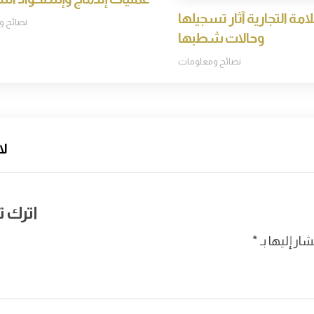
لامة التجارية آثار تسجيلها
نصائح و
وحالات شطبها
نصائح ومعلومات
لا
اترك تع
ار إليها بـ
*