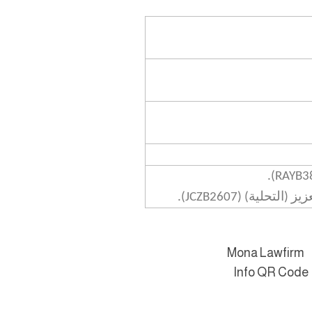
.
(RAYB3
يز (التحلية)
(JCZB2607)
.