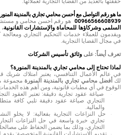
حققتها بالعديد من القضايا التجارية لعملائها
.
ما هو رقم التواصل مع أحسن محامي تجاري بالمندينة المنور
00966566608939
هو رقم احسن محامي و مستشار 
السلمى وشركاؤها للمحاماة والإستشارات القانونية
، 
ويقدمون للعملاء خدمات التحكيم التجاري ومعالجة ك
في مجال القضايا التجارية
.
تعرف أيضاً: على
وثائق تأسيس الشركات
لماذا تحتاج
إلى محامي تجاري بالمندينة المنورة؟
في عالم الأعمال التنافسي، يعتبر امتلاك شريك ق
لك
أفضل محامي تجاري بالمندينة المنورة
مجموعة من
الوقوع في أي مطبات قانونية، ومن أهم هذه الخدمات
صياغة عقود تجارية دقيقة: تعتبر العقود التج
·
التجاري صياغة عقود دقيقة تلبي كافة متطل
والمالية.
حل النزاعات التجارية بفعالية: لا يخلو ا
·
تجاري خبرة واسعة في حل النزاعات التجاري
التجاري، وذلك بما يضمن الحفاظ على مصالحك 
تقديم الاستشارات القانونية المتخصصة: يقدم
·