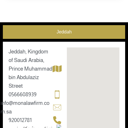
Jeddah
Jeddah, Kingdom
of Saudi Arabia,
Prince Muhammad
bin Abdulaziz
Street
0566608939
info@monalawfirm.co
m.sa
920012781